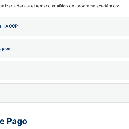
lizar a detalle el temario analítico del programa académico:
os HACCP
el sistema HACCP.
ipios
autoridades Nacionales e Internacionales.
s instalaciones.
principios y etapas.
cticas de Manufactura (BPM).
 y Saneamiento – Manual de Procedimientos Operativos Estandar
l Sistema.
IA oficial.
ón Exitosa del Sistema HACCP.
tarias correspondientes ante (SENASA).
titucional.
do de la Universidad Nacional Agraria La Molina con Maestría e
ducación. Especialista en la capacitación, implementación y audi
de Pago
llao, Chimbote, Piura, Pisco y Chincha. Gerente General de Tota