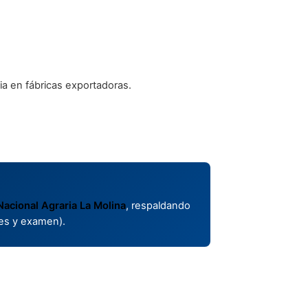
ia en fábricas exportadoras.
Nacional Agraria La Molina
, respaldando
res y examen).