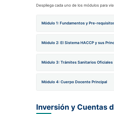
Despliega cada uno de los módulos para visua
Módulo 1: Fundamentos y Pre-requisit
Pre-requisitos (requisitos previos) d
Módulo 2: El Sistema HACCP y sus Princ
Documentos solicitados por nuestras 
Proyecto y construcción sanitaria de la
Sistema HACCP: Definición, orígenes, 
Módulo 3: Trámites Sanitarios Oficiales
Elaboración del Manual de Buenas Prá
Formación del Equipo HACCP.
Elaboración del Programa de Higiene
Los Siete Principios Fundamentales de
Obtención de la HABILITACIÓN SANITAR
Módulo 4: Cuerpo Docente Principal
Los doce pasos para la Implementaci
Obtención de las Autorizaciones Sani
Elaboración íntegra del Plan HACCP ins
Dr. Daniel Rojas Hurtado:
Docente nombra
Doctorado concluidos en Ciencias de la E
Inversión y Cuentas 
consultor en Fábricas Exportadoras en Ca